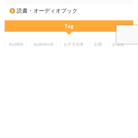
読書・オーディオブック
Tag
Audible
audiobook
おすすめ本
お得
お花見
アメコ
カルディ
クリエ
コンビニ
コーヒー粉
サンマルクカフェ
スタバ
タリーズ
チェーン店
ドトール
ハンドドリップ
ピクニック
ファストフード
プレゼント
プロント
初心者
手順
比較
節約
習慣
道具