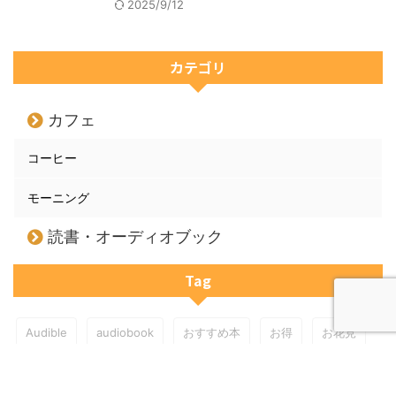
2025/9/12
カテゴリ
カフェ
コーヒー
モーニング
読書・オーディオブック
Tag
Audible
audiobook
おすすめ本
お得
お花見
アメコ
カルディ
クリエ
コンビニ
コーヒー粉